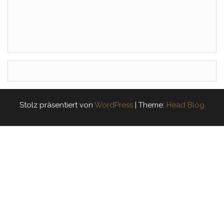
Stolz präsentiert von
WordPress
|
Theme:
Head Blog