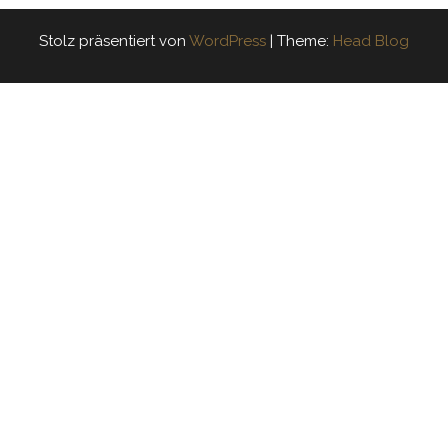
Stolz präsentiert von
WordPress
|
Theme:
Head Blog